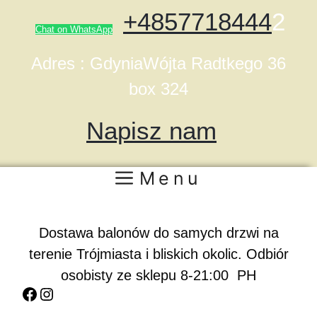
+4857718444
2
Chat on WhatsApp
Adres : GdyniaWójta Radtkego 36
box 324
Napisz nam
Menu
Dostawa balonów do samych drzwi na
terenie Trójmiasta i bliskich okolic. Odbiór
osobisty ze sklepu 8-21:00 PH