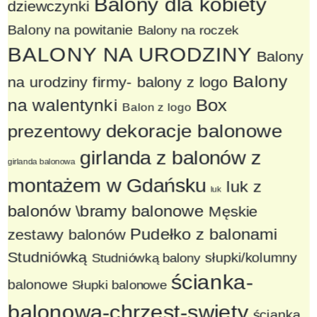
Balony dla kobiety
dziewczynki
Balony na powitanie
Balony na roczek
BALONY NA URODZINY
Balony
Balony
na urodziny firmy- balony z logo
na walentynki
Box
Balon z logo
dekoracje balonowe
prezentowy
girlanda z balonów z
girlanda balonowa
montażem w Gdańsku
luk z
luk
balonów \bramy balonowe
Męskie
Pudełko z balonami
zestawy balonów
Studniówką
słupki/kolumny
Studniówką balony
ścianka-
balonowe
Słupki balonowe
balonowa-chrzest-swiety
ścianka