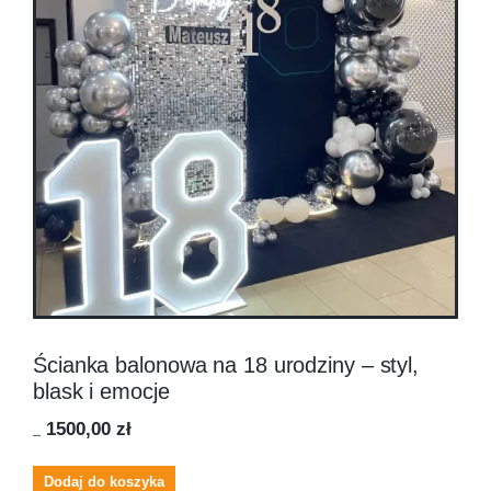
Ścianka balonowa na 18 urodziny – styl,
blask i emocje
1500,00
zł
1700,00
zł
Dodaj do koszyka