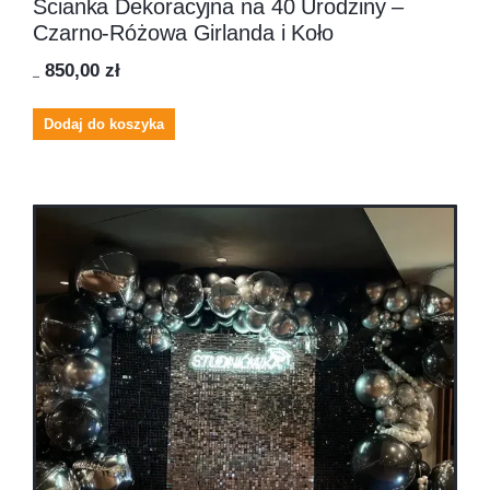
Ścianka Dekoracyjna na 40 Urodziny –
Czarno-Różowa Girlanda i Koło
850,00
zł
870,00
zł
Dodaj do koszyka