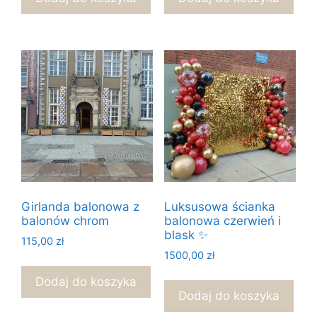
Girlanda balonowa z
Luksusowa ścianka
balonów chrom
balonowa czerwień i
blask ✨
115,00
zł
1500,00
zł
Dodaj do koszyka
Dodaj do koszyka