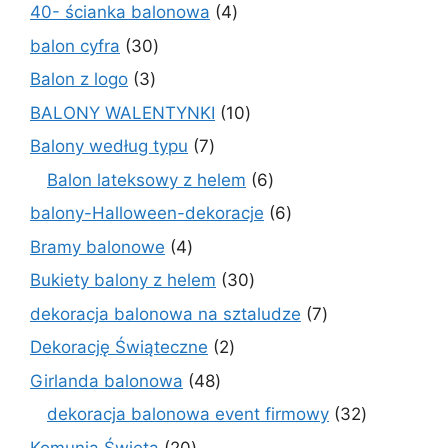
produkty
4
40- ścianka balonowa
4
produkty
30
balon cyfra
30
produktów
3
Balon z logo
3
produkty
10
BALONY WALENTYNKI
10
produktów
7
Balony według typu
7
produktów
6
Balon lateksowy z helem
6
produktów
6
balony-Halloween-dekoracje
6
produktów
4
Bramy balonowe
4
produkty
30
Bukiety balony z helem
30
produktów
7
dekoracja balonowa na sztaludze
7
produktów
2
Dekorację Świąteczne
2
produkty
48
Girlanda balonowa
48
produktów
32
dekoracja balonowa event firmowy
32
produkty
20
Komunią Święta
20