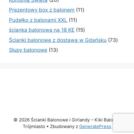
produktów
11
Prezentowy box z balonem
11
produktów
11
Pudełko z balonami XXL
11
produktów
15
ścianka balonowa na 18 KE
15
produktów
73
Ścianki balonowe z dostawą w Gdańsku
73
produk
13
Słupy balonowe
13
produktów
© 2026 Ścianki Balonowe i Girlandy – Kiki Baloniki
Trójmiasto
• Zbudowany z
GeneratePress