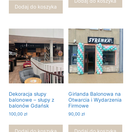
Dodaj do koszyka
wynosiła:
wynosi:
1700,00 zł.
1600,00 z
Dodaj do koszyka
3000,00 zł.
2500,00 zł.
Dekoracja słupy
Girlanda Balonowa na
balonowe – słupy z
Otwarcia i Wydarzenia
balonów Gdańsk
Firmowe
100,00
zł
90,00
zł
Dodaj do koszyka
Dodaj do koszyka