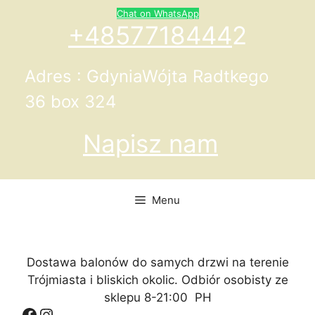
Przejdź
Chat on WhatsApp
do
+4857718444
2
treści
Adres : GdyniaWójta Radtkego
36 box 324
Napisz nam
Menu
Dostawa balonów do samych drzwi na terenie
Trójmiasta i bliskich okolic. Odbiór osobisty ze
sklepu 8-21:00 PH
Facebook
Instagram