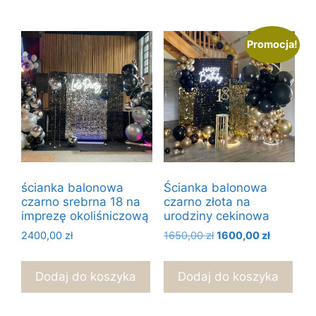
Promocja!
ścianka balonowa
Ścianka balonowa
czarno srebrna 18 na
czarno złota na
imprezę okoliśniczową
urodziny cekinowa
Pierwotna
Aktualna
2400,00
zł
1650,00
zł
1600,00
zł
cena
cena
wynosiła:
wynosi:
Dodaj do koszyka
Dodaj do koszyka
1650,00 zł.
1600,00 z