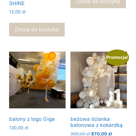
Dodaj do koszyka
SHINE
12,00
zł
Dodaj do koszyka
Promocja!
balony z logo Giga
beżowa ścianka
balonowa z kokardką
130,00
zł
Pierwotna
Aktualna
900,00
zł
870,00
zł