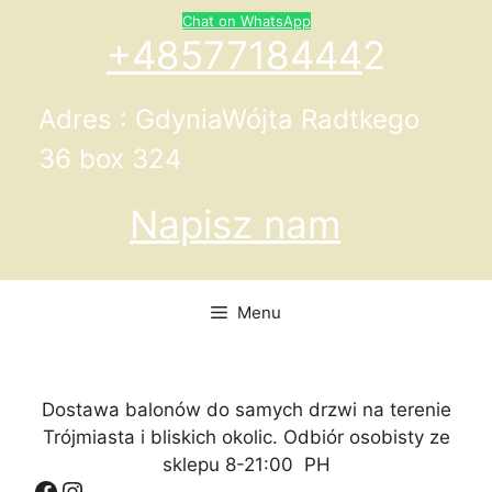
Przejdź
Chat on WhatsApp
do
+4857718444
2
treści
Adres : GdyniaWójta Radtkego
36 box 324
Napisz nam
Menu
Dostawa balonów do samych drzwi na terenie
Trójmiasta i bliskich okolic. Odbiór osobisty ze
sklepu 8-21:00 PH
Facebook
Instagram