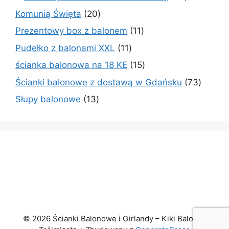
produkty
20
Komunią Święta
20
produktów
11
Prezentowy box z balonem
11
produktów
11
Pudełko z balonami XXL
11
produktów
15
ścianka balonowa na 18 KE
15
produktów
73
Ścianki balonowe z dostawą w Gdańsku
73
produk
13
Słupy balonowe
13
produktów
© 2026 Ścianki Balonowe i Girlandy – Kiki Baloniki