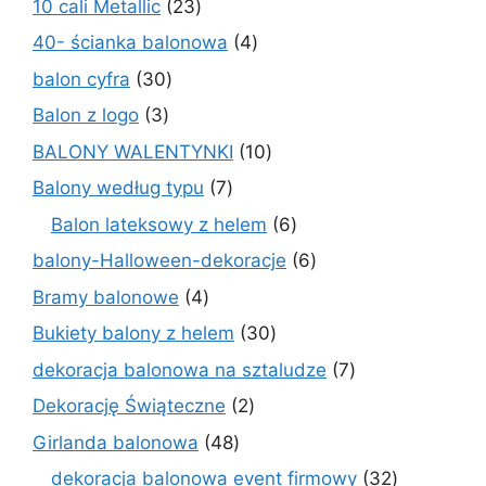
23
10 cali Metallic
23
produkty
4
40- ścianka balonowa
4
produkty
30
balon cyfra
30
produktów
3
Balon z logo
3
produkty
10
BALONY WALENTYNKI
10
produktów
7
Balony według typu
7
produktów
6
Balon lateksowy z helem
6
produktów
6
balony-Halloween-dekoracje
6
produktów
4
Bramy balonowe
4
produkty
30
Bukiety balony z helem
30
produktów
7
dekoracja balonowa na sztaludze
7
produktów
2
Dekorację Świąteczne
2
produkty
48
Girlanda balonowa
48
produktów
32
dekoracja balonowa event firmowy
32