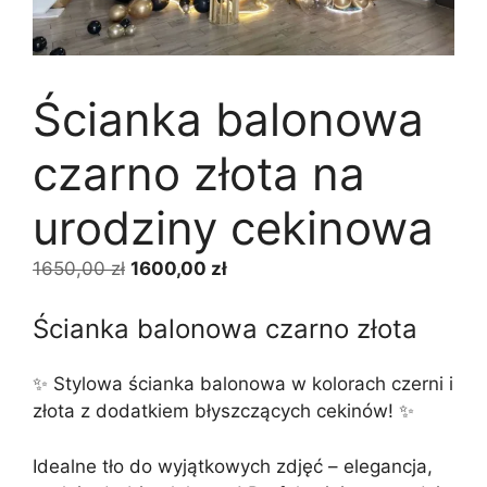
Ścianka balonowa
czarno złota na
urodziny cekinowa
Pierwotna
Aktualna
1650,00
zł
1600,00
zł
cena
cena
wynosiła:
wynosi:
Ścianka balonowa czarno złota
1650,00 zł.
1600,00 zł.
✨ Stylowa ścianka balonowa w kolorach czerni i
złota z dodatkiem błyszczących cekinów! ✨
Idealne tło do wyjątkowych zdjęć – elegancja,