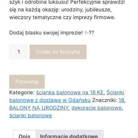
szyk i odrobina luksusu! Perfekcyjnie sprawdzi
się na każdą okazję: urodziny, jubileusze,
wieczory tematyczne czy imprezy firmowe.
Dodaj blasku swojej imprezie! ✨??
ilość
Dodaj do koszyka
Ścianka
balonowa
czarno
złota
Porównaj
na
Kategorie:
ścianka balonowa na 18 KE
,
Ścianki
urodziny
balonowe z dostawą w Gdańsku
Znaczniki:
18
,
cekinowa
BALONY NA URODZINY
,
dekoracje balonowe
,
ścianki balonowe
Opis
Informacje dodatkowe