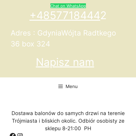
Przejdź
Chat on WhatsApp
do
+4857718444
2
treści
Adres : GdyniaWójta Radtkego
36 box 324
Napisz nam
Menu
Dostawa balonów do samych drzwi na terenie
Trójmiasta i bliskich okolic. Odbiór osobisty ze
sklepu 8-21:00 PH
Facebook
Instagram