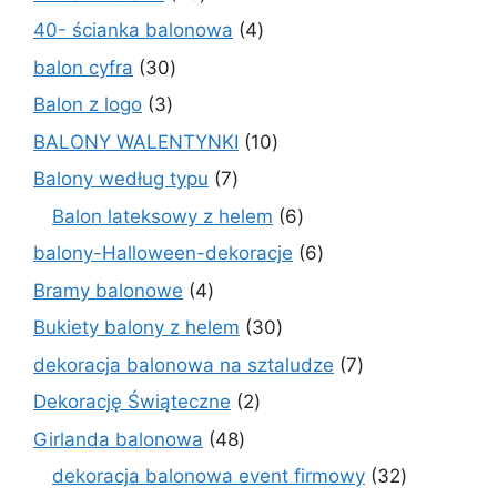
produkty
4
40- ścianka balonowa
4
produkty
30
balon cyfra
30
produktów
3
Balon z logo
3
produkty
10
BALONY WALENTYNKI
10
produktów
7
Balony według typu
7
produktów
6
Balon lateksowy z helem
6
produktów
6
balony-Halloween-dekoracje
6
produktów
4
Bramy balonowe
4
produkty
30
Bukiety balony z helem
30
produktów
7
dekoracja balonowa na sztaludze
7
produktów
2
Dekorację Świąteczne
2
produkty
48
Girlanda balonowa
48
produktów
32
dekoracja balonowa event firmowy
32