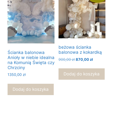
beżowa ścianka
balonowa z kokardką
Ścianka balonowa
Anioły w niebie idealna
Pierwotna
Aktualna
900,00
zł
870,00
zł
na Komunią Święta czy
cena
cena
Chrzciny
wynosiła:
wynosi:
Dodaj do koszyka
1350,00
zł
900,00 zł.
870,00 zł.
Dodaj do koszyka