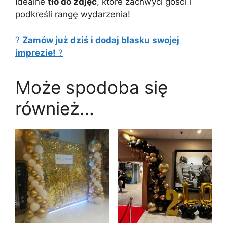
Idealne
tło do zdjęć
, które zachwyci gości i
podkreśli rangę wydarzenia!
?
Zamów już dziś i dodaj blasku swojej
imprezie!
?
Może spodoba się
również…