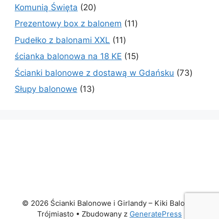
produkty
20
Komunią Święta
20
produktów
11
Prezentowy box z balonem
11
produktów
11
Pudełko z balonami XXL
11
produktów
15
ścianka balonowa na 18 KE
15
produktów
73
Ścianki balonowe z dostawą w Gdańsku
73
produk
13
Słupy balonowe
13
produktów
© 2026 Ścianki Balonowe i Girlandy – Kiki Baloniki
Trójmiasto
• Zbudowany z
GeneratePress