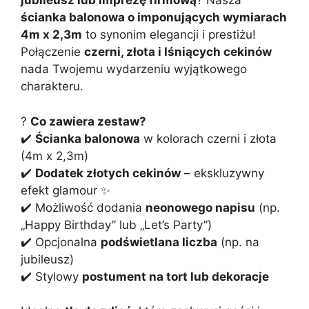
jubileusz lub imprezę firmową
? Nasza
ścianka balonowa o imponujących wymiarach
4m x 2,3m
to synonim elegancji i prestiżu!
Połączenie
czerni, złota i lśniących cekinów
nada Twojemu wydarzeniu wyjątkowego
charakteru.
?
Co zawiera zestaw?
✔️
Ścianka balonowa
w kolorach czerni i złota
(4m x 2,3m)
✔️
Dodatek złotych cekinów
– ekskluzywny
efekt glamour ✨
✔️ Możliwość dodania
neonowego napisu
(np.
„Happy Birthday” lub „Let’s Party”)
✔️ Opcjonalna
podświetlana liczba
(np. na
jubileusz)
✔️ Stylowy
postument na tort lub dekoracje