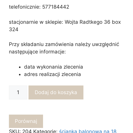
telefonicznie: 577184442
stacjonarnie w sklepie: Wojta Radtkego 36 box
324
Przy składaniu zamówienia należy uwzględnić
następujące informacje:
data wykonania zlecenia
adres realizacji zlecenia
ilość
Dodaj do koszyka
Ścianka
balonowa
na
18
Porównaj
urodziny-
SKU:
204
Kategorie:
ścianka balonowa na 18