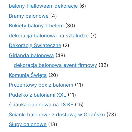
produktów
6
balony-Halloween-dekoracje
6
produktów
4
Bramy balonowe
4
produkty
30
Bukiety balony z helem
30
produktów
7
dekoracja balonowa na sztaludze
7
produktów
2
Dekorację Świąteczne
2
produkty
48
Girlanda balonowa
48
produktów
32
dekoracja balonowa event firmowy
32
produkty
20
Komunią Święta
20
produktów
11
Prezentowy box z balonem
11
produktów
11
Pudełko z balonami XXL
11
produktów
15
ścianka balonowa na 18 KE
15
produktów
73
Ścianki balonowe z dostawą w Gdańsku
73
produk
13
Słupy balonowe
13
produktów