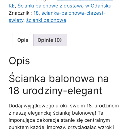
elegant
KE
,
Ścianki balonowe z dostawą w Gdańsku
Znaczniki:
18
,
ścianka-balonowa-chrzest-
swiety
,
ścianki balonowe
Opis
Opinie (0)
Opis
Ścianka balonowa na
18 urodziny-elegant
Dodaj wyjątkowego uroku swoim 18. urodzinom
z naszą elegancką ścianką balonową! Ta
imponująca dekoracja stanie się centralnym
punktem każdej imprezy, przyciągając wzrok i