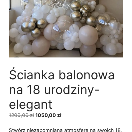
Ścianka balonowa
na 18 urodziny-
elegant
Pierwotna
Aktualna
1200,00
zł
1050,00
zł
cena
cena
wynosiła:
wynosi:
Stwórz niezapomnianą atmosferę na swoich 18.