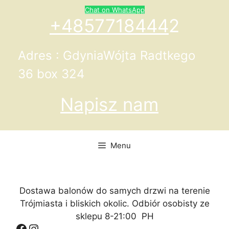
Przejdź
Chat on WhatsApp
do
+4857718444
2
treści
Adres : GdyniaWójta Radtkego
36 box 324
Napisz nam
Menu
Dostawa balonów do samych drzwi na terenie
Trójmiasta i bliskich okolic. Odbiór osobisty ze
sklepu 8-21:00 PH
Facebook
Instagram