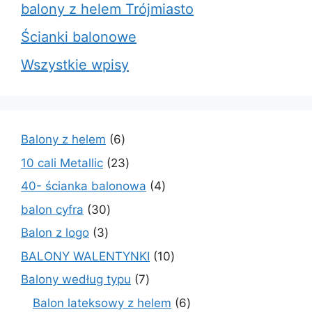
balony z helem Trójmiasto
Ścianki balonowe
Wszystkie wpisy
6
Balony z helem
6
produktów
23
10 cali Metallic
23
produkty
4
40- ścianka balonowa
4
produkty
30
balon cyfra
30
produktów
3
Balon z logo
3
produkty
10
BALONY WALENTYNKI
10
produktów
7
Balony według typu
7
produktów
6
Balon lateksowy z helem
6