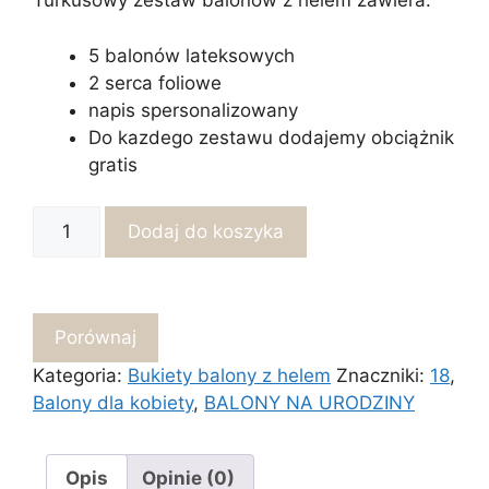
Turkusowy zestaw balonów z helem zawiera:
5 balonów lateksowych
2 serca foliowe
napis spersonalizowany
Do kazdego zestawu dodajemy obciążnik
gratis
ilość
Dodaj do koszyka
Turkusowy
zestaw
balonów
z
Porównaj
helem
Kategoria:
Bukiety balony z helem
Znaczniki:
18
,
Balony dla kobiety
,
BALONY NA URODZINY
Opis
Opinie (0)