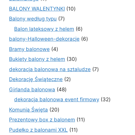
produkty
10
BALONY WALENTYNKI
10
produktów
7
Balony według typu
7
produktów
6
Balon lateksowy z helem
6
produktów
6
balony-Halloween-dekoracje
6
produktów
4
Bramy balonowe
4
produkty
30
Bukiety balony z helem
30
produktów
7
dekoracja balonowa na sztaludze
7
produktów
2
Dekorację Świąteczne
2
produkty
48
Girlanda balonowa
48
produktów
32
dekoracja balonowa event firmowy
32
produkty
20
Komunią Święta
20
produktów
11
Prezentowy box z balonem
11
produktów
11
Pudełko z balonami XXL
11