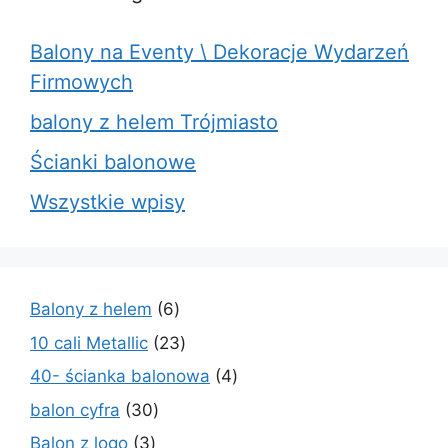
Balony na Eventy \ Dekoracje Wydarzeń
Firmowych
balony z helem Trójmiasto
Ścianki balonowe
Wszystkie wpisy
6
Balony z helem
6
produktów
23
10 cali Metallic
23
produkty
4
40- ścianka balonowa
4
produkty
30
balon cyfra
30
produktów
3
Balon z logo
3