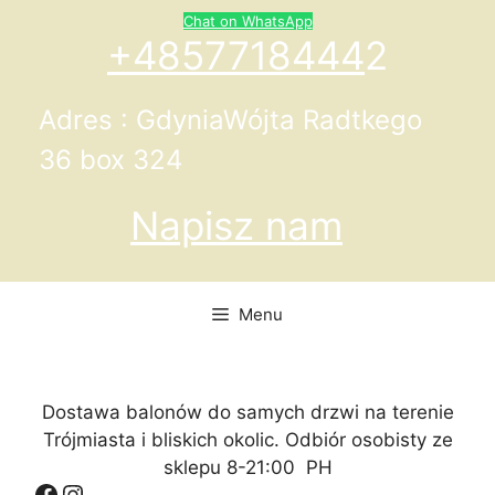
Przejdź
Chat on WhatsApp
do
+4857718444
2
treści
Adres : GdyniaWójta Radtkego
36 box 324
Napisz nam
Menu
Dostawa balonów do samych drzwi na terenie
Trójmiasta i bliskich okolic. Odbiór osobisty ze
sklepu 8-21:00 PH
Facebook
Instagram