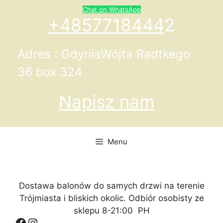
Przejdź
Chat on WhatsApp
do
+4857718444
2
treści
Adres : GdyniaWójta Radtkego
36 box 324
Napisz nam
Menu
Dostawa balonów do samych drzwi na terenie
Trójmiasta i bliskich okolic. Odbiór osobisty ze
sklepu 8-21:00 PH
Facebook
Instagram