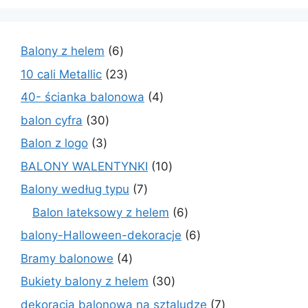
6
Balony z helem
6
produktów
23
10 cali Metallic
23
produkty
4
40- ścianka balonowa
4
produkty
30
balon cyfra
30
produktów
3
Balon z logo
3
produkty
10
BALONY WALENTYNKI
10
produktów
7
Balony według typu
7
produktów
6
Balon lateksowy z helem
6
produktów
6
balony-Halloween-dekoracje
6
produktów
4
Bramy balonowe
4
produkty
30
Bukiety balony z helem
30
produktów
7
dekoracja balonowa na sztaludze
7