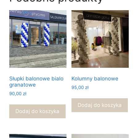
Słupki balonowe bialo
Kolumny balonowe
granatowe
95,00
zł
90,00
zł
Dodaj do koszyka
Dodaj do koszyka