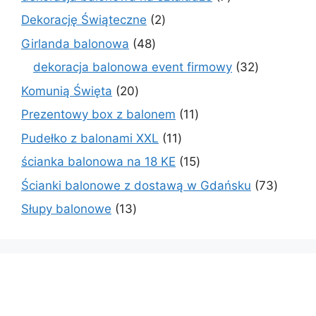
produktów
2
Dekorację Świąteczne
2
produkty
48
Girlanda balonowa
48
produktów
32
dekoracja balonowa event firmowy
32
produkty
20
Komunią Święta
20
produktów
11
Prezentowy box z balonem
11
produktów
11
Pudełko z balonami XXL
11
produktów
15
ścianka balonowa na 18 KE
15
produktów
73
Ścianki balonowe z dostawą w Gdańsku
73
produk
13
Słupy balonowe
13
produktów