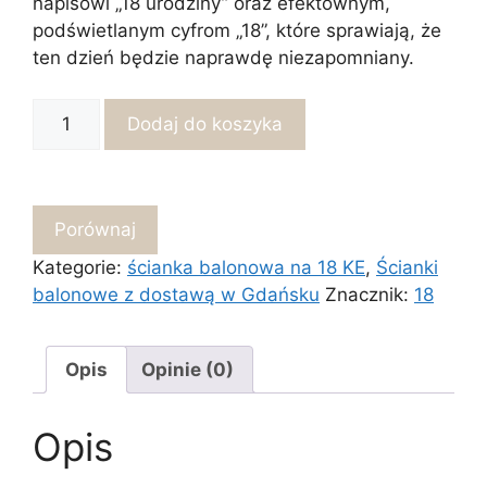
napisowi „18 urodziny” oraz efektownym,
podświetlanym cyfrom „18”, które sprawiają, że
ten dzień będzie naprawdę niezapomniany.
ilość
Dodaj do koszyka
Ścianka
z
balonów
na
Porównaj
osiemnastce
Kategorie:
ścianka balonowa na 18 KE
,
Ścianki
urodziny_
balonowe z dostawą w Gdańsku
Znacznik:
18
Dekoracje
balonowe
Trójmiasto
Opis
Opinie (0)
Opis