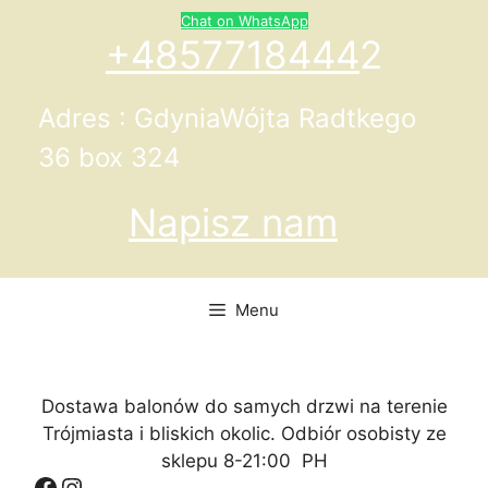
Przejdź
Chat on WhatsApp
do
+4857718444
2
treści
Adres : GdyniaWójta Radtkego
36 box 324
Napisz nam
Menu
Dostawa balonów do samych drzwi na terenie
Trójmiasta i bliskich okolic. Odbiór osobisty ze
sklepu 8-21:00 PH
Facebook
Instagram