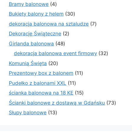
produktów
4
Bramy balonowe
4
produkty
30
Bukiety balony z helem
30
produktów
7
dekoracja balonowa na sztaludze
7
produktów
2
Dekorację Świąteczne
2
produkty
48
Girlanda balonowa
48
produktów
32
dekoracja balonowa event firmowy
32
produkty
20
Komunią Święta
20
produktów
11
Prezentowy box z balonem
11
produktów
11
Pudełko z balonami XXL
11
produktów
15
ścianka balonowa na 18 KE
15
produktów
73
Ścianki balonowe z dostawą w Gdańsku
73
produk
13
Słupy balonowe
13
produktów