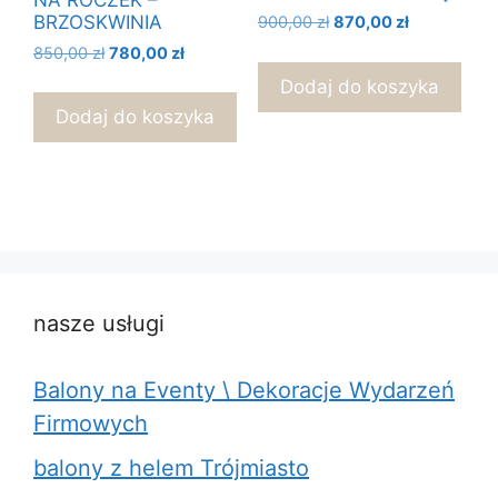
BRZOSKWINIA
Pierwotna
Aktualna
900,00
zł
870,00
zł
cena
cena
Pierwotna
Aktualna
850,00
zł
780,00
zł
wynosiła:
wynosi:
cena
cena
Dodaj do koszyka
900,00 zł.
870,00 zł.
wynosiła:
wynosi:
Dodaj do koszyka
850,00 zł.
780,00 zł.
nasze usługi
Balony na Eventy \ Dekoracje Wydarzeń
Firmowych
balony z helem Trójmiasto