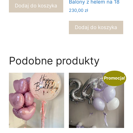
wynosiła:
wynosi:
Balony z helem na 18
Dodaj do koszyka
1200,00 zł.
1050,00 zł.
230,00
zł
Dodaj do koszyka
Podobne produkty
Promocja!