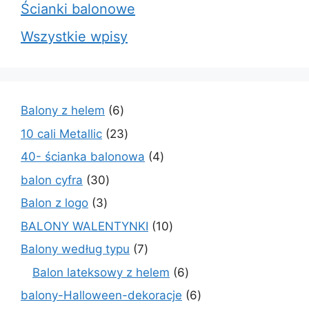
Ścianki balonowe
Wszystkie wpisy
6
Balony z helem
6
produktów
23
10 cali Metallic
23
produkty
4
40- ścianka balonowa
4
produkty
30
balon cyfra
30
produktów
3
Balon z logo
3
produkty
10
BALONY WALENTYNKI
10
produktów
7
Balony według typu
7
produktów
6
Balon lateksowy z helem
6
produktów
6
balony-Halloween-dekoracje
6