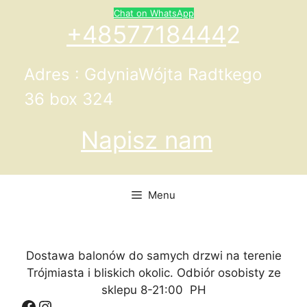
Przejdź
Chat on WhatsApp
do
+4857718444
2
treści
Adres : GdyniaWójta Radtkego
36 box 324
Napisz nam
Menu
Dostawa balonów do samych drzwi na terenie
Trójmiasta i bliskich okolic. Odbiór osobisty ze
sklepu 8-21:00 PH
Facebook
Instagram