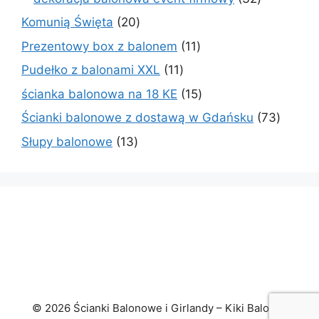
produkty
20
Komunią Święta
20
produktów
11
Prezentowy box z balonem
11
produktów
11
Pudełko z balonami XXL
11
produktów
15
ścianka balonowa na 18 KE
15
produktów
73
Ścianki balonowe z dostawą w Gdańsku
73
produk
13
Słupy balonowe
13
produktów
© 2026 Ścianki Balonowe i Girlandy – Kiki Baloniki