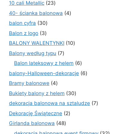
produktów
23
10 cali Metallic
23
produkty
4
40- ścianka balonowa
4
produkty
30
balon cyfra
30
produktów
3
Balon z logo
3
produkty
10
BALONY WALENTYNKI
10
produktów
7
Balony według typu
7
produktów
6
Balon lateksowy z helem
6
produktów
6
balony-Halloween-dekoracje
6
produktów
4
Bramy balonowe
4
produkty
30
Bukiety balony z helem
30
produktów
7
dekoracja balonowa na sztaludze
7
produktów
2
Dekorację Świąteczne
2
produkty
48
Girlanda balonowa
48
produktów
32
dekoracja balonowa event firmowy
32