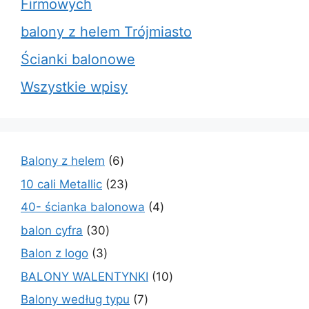
Firmowych
balony z helem Trójmiasto
Ścianki balonowe
Wszystkie wpisy
6
Balony z helem
6
produktów
23
10 cali Metallic
23
produkty
4
40- ścianka balonowa
4
produkty
30
balon cyfra
30
produktów
3
Balon z logo
3
produkty
10
BALONY WALENTYNKI
10
produktów
7
Balony według typu
7