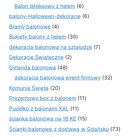
produktów
6
Balon lateksowy z helem
6
produktów
6
balony-Halloween-dekoracje
6
produktów
4
Bramy balonowe
4
produkty
30
Bukiety balony z helem
30
produktów
7
dekoracja balonowa na sztaludze
7
produktów
2
Dekorację Świąteczne
2
produkty
48
Girlanda balonowa
48
produktów
32
dekoracja balonowa event firmowy
32
produkty
20
Komunią Święta
20
produktów
11
Prezentowy box z balonem
11
produktów
11
Pudełko z balonami XXL
11
produktów
15
ścianka balonowa na 18 KE
15
produktów
73
Ścianki balonowe z dostawą w Gdańsku
73
produk