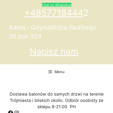
Przejdź
Chat on WhatsApp
do
+4857718444
2
treści
Adres : GdyniaWójta Radtkego
36 box 324
Napisz nam
Menu
Dostawa balonów do samych drzwi na terenie
Trójmiasta i bliskich okolic. Odbiór osobisty ze
sklepu 8-21:00 PH
Facebook
Instagram