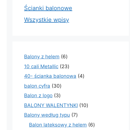
Ścianki balonowe
Wszystkie wpisy
6
Balony z helem
6
produktów
23
10 cali Metallic
23
produkty
4
40- ścianka balonowa
4
produkty
30
balon cyfra
30
produktów
3
Balon z logo
3
produkty
10
BALONY WALENTYNKI
10
produktów
7
Balony według typu
7
produktów
6
Balon lateksowy z helem
6