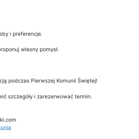
by i preferencje.
proponuj własny pomysł.
acją podczas Pierwszej Komunii Świętej!
ić szczegóły i zarezerwować termin.
iki.com
munia