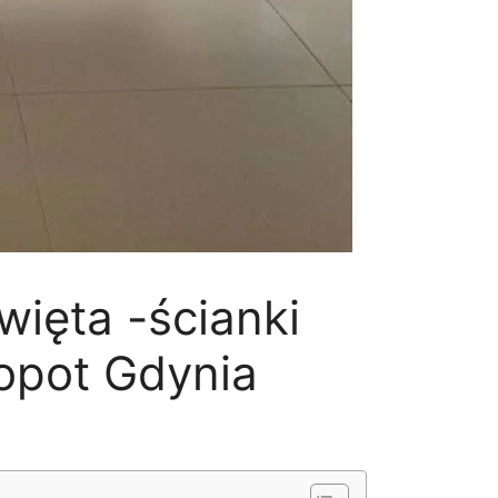
ięta -ścianki
opot Gdynia