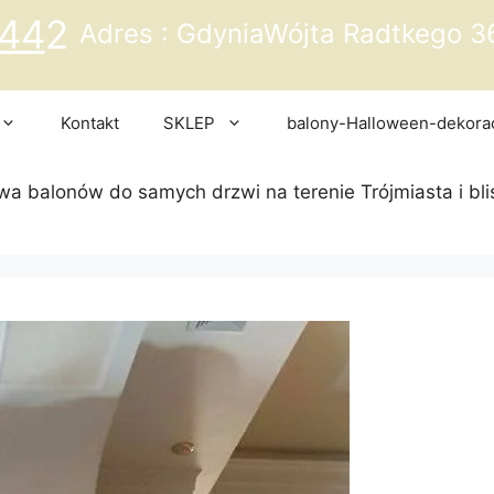
44
2
Adres : GdyniaWójta Radtkego 3
Kontakt
SKLEP
balony-Halloween-dekora
a balonów do samych drzwi na terenie Trójmiasta i bli
ebook
stagram