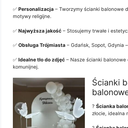
✅
Personalizacja
– Tworzymy ścianki balonowe do
motywy religijne.
✅
Najwyższa jakość
– Stosujemy trwałe i estetyc
✅
Obsługa Trójmiasta
– Gdańsk, Sopot, Gdynia –
✅
Idealne tło do zdjęć
– Nasze ścianki balonowe 
komunijnej.
Ścianki b
balonowe
?
Ścianka balo
złocie, idealna
?
Ścianka balo