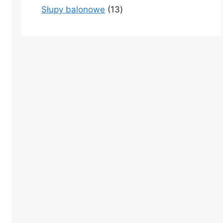
produkty
13
Słupy balonowe
13
produktów