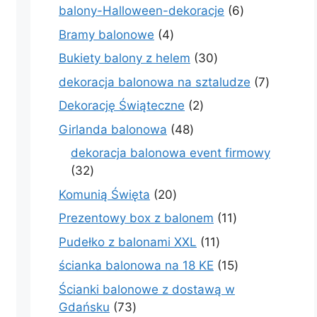
produktów
6
balony-Halloween-dekoracje
6
produktów
4
Bramy balonowe
4
produkty
30
Bukiety balony z helem
30
produktów
7
dekoracja balonowa na sztaludze
7
produkt
2
Dekorację Świąteczne
2
produkty
48
Girlanda balonowa
48
produktów
dekoracja balonowa event firmowy
32
32
produkty
20
Komunią Święta
20
produktów
11
Prezentowy box z balonem
11
produktów
11
Pudełko z balonami XXL
11
produktów
15
ścianka balonowa na 18 KE
15
produktów
Ścianki balonowe z dostawą w
73
Gdańsku
73