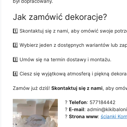
był dopracowany.
Jak zamówić dekoracje?
1️⃣ Skontaktuj się z nami, aby omówić swoje potrze
2️⃣ Wybierz jeden z dostępnych wariantów lub za
3️⃣ Umów się na termin dostawy i montażu.
4️⃣ Ciesz się wyjątkową atmosferą i piękną dekor
Zamów już dziś!
Skontaktuj się z nami
, aby omów
?
Telefon
: 577184442
?
E-mail
: admin@kikibalon
?
Strona www
:
ścianki Ko