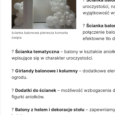
uroczystości, n
wyjątkowość wy
?
Ścianka balo
połączenie balo
ścianka balonowa pierwsza komunia
święta
efektowne tło 
?
Ścianka tematyczna
– balony w kształcie aniołk
wpisujące się w charakter uroczystości.
?
Girlandy balonowe i kolumny
– dodatkowe eleme
ogrodu.
?
Dodatki do ścianek
– możliwość wzbogacenia dek
figurki aniołków.
?
Balony z helem i dekoracje stołu
– zapewniamy 