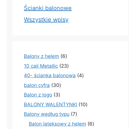
Ścianki balonowe
Wszystkie wpisy
6
Balony z helem
6
produktów
23
10 cali Metallic
23
produkty
4
40- ścianka balonowa
4
produkty
30
balon cyfra
30
produktów
3
Balon z logo
3
produkty
10
BALONY WALENTYNKI
10
produktów
7
Balony według typu
7
produktów
6
Balon lateksowy z helem
6