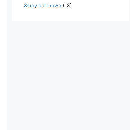
produkty
13
Słupy balonowe
13
produktów