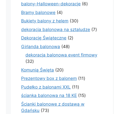
produktów
6
balony-Halloween-dekoracje
6
produktów
4
Bramy balonowe
4
produkty
30
Bukiety balony z helem
30
produktów
7
dekoracja balonowa na sztaludze
7
produkt
2
Dekorację Świąteczne
2
produkty
48
Girlanda balonowa
48
produktów
dekoracja balonowa event firmowy
32
32
produkty
20
Komunią Święta
20
produktów
11
Prezentowy box z balonem
11
produktów
11
Pudełko z balonami XXL
11
produktów
15
ścianka balonowa na 18 KE
15
produktów
Ścianki balonowe z dostawą w
73
Gdańsku
73