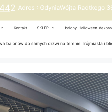
44
2
Adres : GdyniaWójta Radtkego 3
Kontakt
SKLEP
balony-Halloween-dekora
a balonów do samych drzwi na terenie Trójmiasta i bli
ebook
stagram