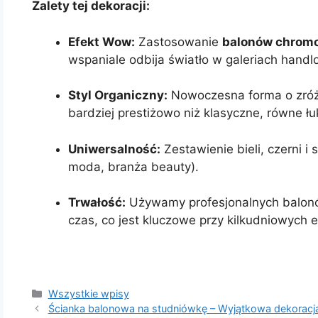
Zalety tej dekoracji:
Efekt Wow:
Zastosowanie
balonów chrom
wspaniale odbija światło w galeriach handl
Styl Organiczny:
Nowoczesna forma o zróż
bardziej prestiżowo niż klasyczne, równe łuk
Uniwersalność:
Zestawienie bieli, czerni i 
moda, branża beauty).
Trwałość:
Używamy profesjonalnych balonów,
czas, co jest kluczowe przy kilkudniowych 
Kategorie
Wszystkie wpisy
Ścianka balonowa na studniówkę – Wyjątkowa dekoracja 