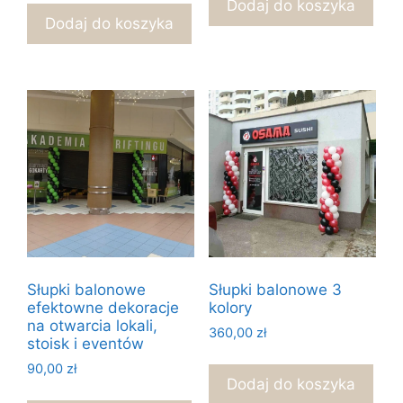
Dodaj do koszyka
Dodaj do koszyka
Słupki balonowe
Słupki balonowe 3
efektowne dekoracje
kolory
na otwarcia lokali,
360,00
zł
stoisk i eventów
90,00
zł
Dodaj do koszyka