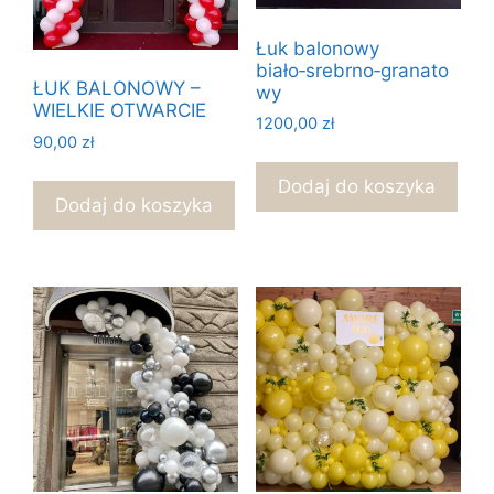
Łuk balonowy
biało‑srebrno‑granato
ŁUK BALONOWY –
wy
WIELKIE OTWARCIE
1200,00
zł
90,00
zł
Dodaj do koszyka
Dodaj do koszyka