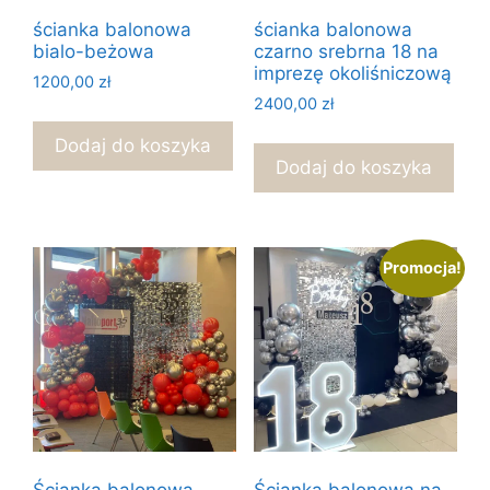
ścianka balonowa
ścianka balonowa
bialo-beżowa
czarno srebrna 18 na
imprezę okoliśniczową
1200,00
zł
2400,00
zł
Dodaj do koszyka
Dodaj do koszyka
Promocja!