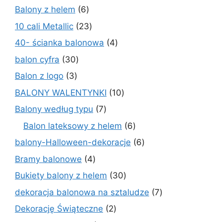
6
Balony z helem
6
produktów
23
10 cali Metallic
23
produkty
4
40- ścianka balonowa
4
produkty
30
balon cyfra
30
produktów
3
Balon z logo
3
produkty
10
BALONY WALENTYNKI
10
produktów
7
Balony według typu
7
produktów
6
Balon lateksowy z helem
6
produktów
6
balony-Halloween-dekoracje
6
produktów
4
Bramy balonowe
4
produkty
30
Bukiety balony z helem
30
produktów
7
dekoracja balonowa na sztaludze
7
produktów
2
Dekorację Świąteczne
2
produkty