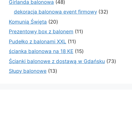
48
Girlanda balonowa
48
produktów
32
dekoracja balonowa event firmowy
32
produkty
20
Komunią Święta
20
produktów
11
Prezentowy box z balonem
11
produktów
11
Pudełko z balonami XXL
11
produktów
15
ścianka balonowa na 18 KE
15
produktów
73
Ścianki balonowe z dostawą w Gdańsku
73
produk
13
Słupy balonowe
13
produktów