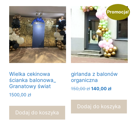
Promocja!
Wielka cekinowa
girlanda z balonów
ścianka balonowa_
organiczna
Granatowy świat
Pierwotna
Aktualna
150,00
zł
140,00
zł
1500,00
zł
cena
cena
wynosiła:
wynosi:
Dodaj do koszyka
150,00 zł.
140,00 zł.
Dodaj do koszyka