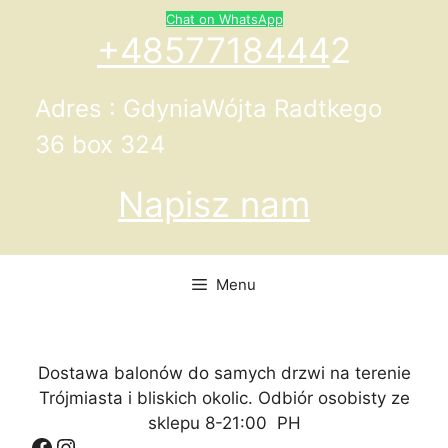
Przejdź
Chat on WhatsApp
do
+4857718444
2
treści
Adres : GdyniaWójta Radtkego
36 box 324
Napisz nam
Menu
Dostawa balonów do samych drzwi na terenie
Trójmiasta i bliskich okolic. Odbiór osobisty ze
sklepu 8-21:00 PH
Facebook
Instagram