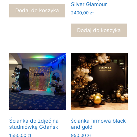
Silver Glamour
Dodaj do koszyka
2400,00
zł
Dodaj do koszyka
Ścianka do zdjeć na
ścianka firmowa black
studniówkę Gdańsk
and gołd
1550,00
zł
950,00
zł