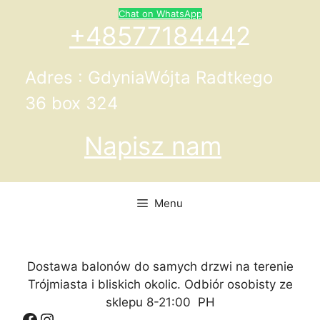
Przejdź
Chat on WhatsApp
do
+4857718444
2
treści
Adres : GdyniaWójta Radtkego
36 box 324
Napisz nam
Menu
Dostawa balonów do samych drzwi na terenie
Trójmiasta i bliskich okolic. Odbiór osobisty ze
sklepu 8-21:00 PH
Facebook
Instagram