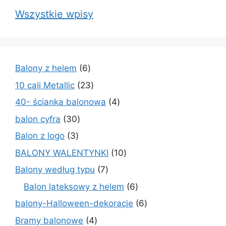
Wszystkie wpisy
6
Balony z helem
6
produktów
23
10 cali Metallic
23
produkty
4
40- ścianka balonowa
4
produkty
30
balon cyfra
30
produktów
3
Balon z logo
3
produkty
10
BALONY WALENTYNKI
10
produktów
7
Balony według typu
7
produktów
6
Balon lateksowy z helem
6
produktów
6
balony-Halloween-dekoracje
6
produktów
4
Bramy balonowe
4