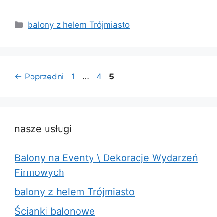
Kategorie
balony z helem Trójmiasto
Strona
Strona
Strona
←
Poprzedni
1
…
4
5
nasze usługi
Balony na Eventy \ Dekoracje Wydarzeń
Firmowych
balony z helem Trójmiasto
Ścianki balonowe