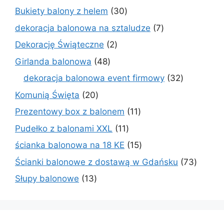
produkty
30
Bukiety balony z helem
30
produktów
7
dekoracja balonowa na sztaludze
7
produktów
2
Dekorację Świąteczne
2
produkty
48
Girlanda balonowa
48
produktów
32
dekoracja balonowa event firmowy
32
produkty
20
Komunią Święta
20
produktów
11
Prezentowy box z balonem
11
produktów
11
Pudełko z balonami XXL
11
produktów
15
ścianka balonowa na 18 KE
15
produktów
73
Ścianki balonowe z dostawą w Gdańsku
73
produk
13
Słupy balonowe
13
produktów